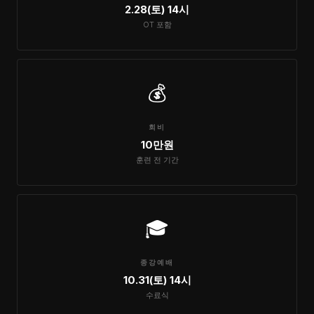
2.28(토) 14시
OT 포함
💰
회비
10만원
훈련 전 기간
🎓
종강예배
10.31(토) 14시
수료식