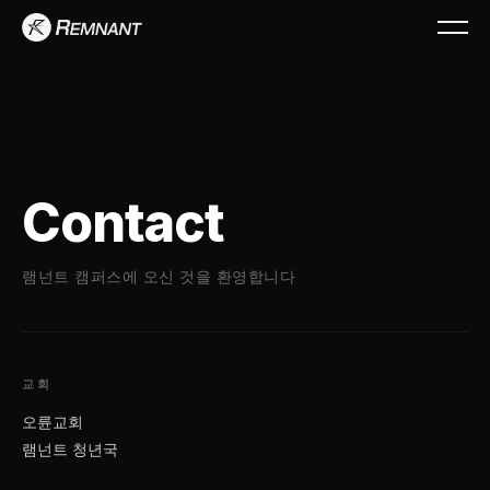
Contact
램넌트 캠퍼스에 오신 것을 환영합니다
교회
오륜교회
램넌트 청년국