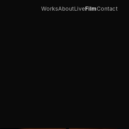
Works
About
Live
Film
Contact