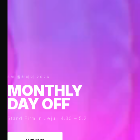
SM 월차데이 2026
MONTHLY
DAY OFF
Stand Firm in Jeju · 4.30 – 5.2