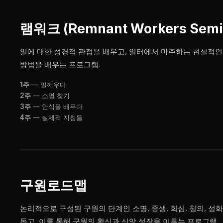
램워크 (Remnant Workers Semi
일에 대한 성경적 관점을 배우고, 일터에서 마주하는 현실적
방법을 배우는 프로그램.
1주
— 일깨우다
2주
— 소명 찾기
3주
— 안식을 배우다
4주
— 실제적 지침들
구원로드맵
논리적으로 구성된 구원의 단계인 소명, 중생, 회심, 칭의, 
돕고, 이를 통해 구원의 확신과 신앙 성장을 이루는 프로그램.