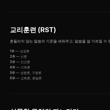
교리훈련 (RST)
흔들리지 않는 말씀의 기준을 세워주고, 말씀을 잘 가르칠 수
1주
— 성경론
2주
— 신론
3주
— 인간론
4주
— 기독론
5주
— 성령론, 구원론
6주
— 교회론, 종말론