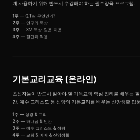
게 사용하기 위해 반드시 수강해야 하는 필수양육 프로그램.
1주
— Q.T란 무엇인가?
2주
— 연구와 묵상
3주
— 3M 묵상-믿음-마음
4주
— 결단과 적용
기본교리교육 (온라인)
초신자들이 반드시 알아야 할 기독교의 핵심 진리를 배우는 필
간, 예수 그리스도 등 신앙의 기본교리를 배우는 신앙생활 입문
1주
— 성경 & 교리
2주
— 하나님 & 인간
3주
— 예수 그리스도 & 성령
4주
— 교회 & 예배 & 신앙생활